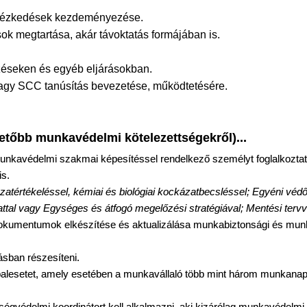
intézkedések kezdeményezése.
ok megtartása, akár távoktatás formájában is.
zéseken és egyéb eljárásokban.
vagy SCC tanúsítás bevezetése, működtetésére.
etőbb munkavédelmi kötelezettségekről)...
munkavédelmi szakmai képesítéssel rendelkező személyt foglalkoztatni
is.
tértékeléssel, kémiai és biológiai kockázatbecsléssel; Egyéni védőe
tal vagy Egységes és átfogó megelőzési stratégiával; Mentési tervve
 dokumentumok elkészítése és aktualizálása munkabiztonsági és mu
sban részesíteni.
balesetet, amely esetében a munkavállaló több mint három munkana
zségvédelmi koordinátort kell alkalmazni, aki kizárólag munkavédelm