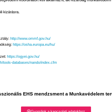
i kizárásra.
ztály:
http://www.ommf.gov.hu/
ynökség:
https://osha.europa.eu/hu/
zet:
https://ogyei.gov.hu/
th/tools-databases/nando/index.cfm
sszionális EHS mendzsment a Munkavédelem ter
Gyorslink a kapcsolati adatokhoz