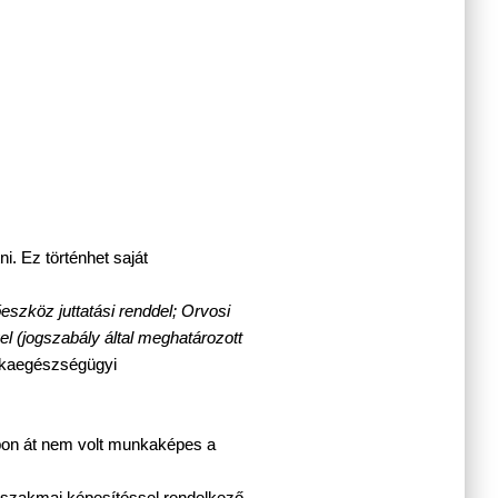
. Ez történhet saját
szköz juttatási renddel; Orvosi
l (jogszabály által meghatározott
nkaegészségügyi
pon át nem volt munkaképes a
i szakmai képesítéssel rendelkező