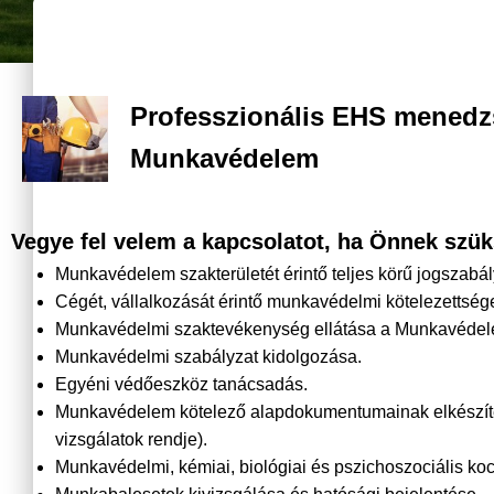
Professzionális EHS mened
Munkavédelem
Vegye fel velem a kapcsolatot, ha Önnek szü
Munkavédelem szakterületét érintő teljes körű jogszabály
Cégét, vállalkozását érintő munkavédelmi kötelezettség
Munkavédelmi szaktevékenység ellátása a Munkavédelemrő
Munkavédelmi szabályzat kidolgozása.
Egyéni védőeszköz tanácsadás.
Munkavédelem kötelező alapdokumentumainak elkészítés
vizsgálatok rendje).
Munkavédelmi, kémiai, biológiai és pszichoszociális k