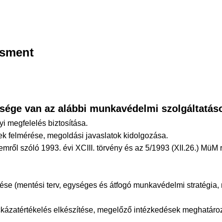
zsment
ksége van az alábbi munkavédelmi szolgáltatás
i megfelelés biztosítása.
ek felmérése, megoldási javaslatok kidolgozása.
l szóló 1993. évi XCIII. törvény és az 5/1993 (XII.26.) MüM r
e (mentési terv, egységes és átfogó munkavédelmi stratégia,
ockázatértékelés elkészítése, megelőző intézkedések meghatáro