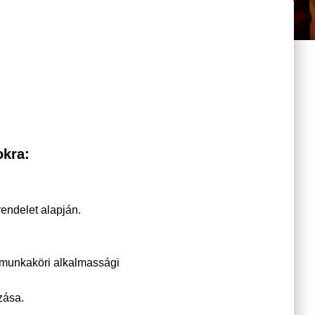
okra:
endelet alapján.
 munkaköri alkalmassági
zása.