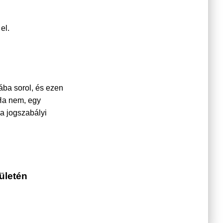
el.
ába sorol, és ezen
Ha nem, egy
 a jogszabályi
ületén