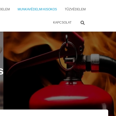
DELEM
MUNKAVÉDELMI KISOKOS
TŰZVÉDELEM
KAPCSOLAT
s