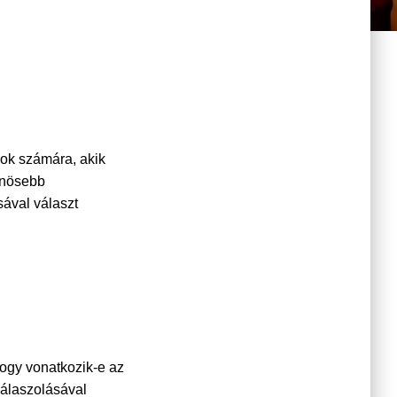
sok számára, akik
önösebb
ával választ
hogy vonatkozik-e az
válaszolásával