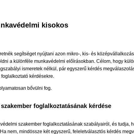
nkavédelmi kisokos
etnék segítséget nyújtani azon mikro-, kis- és középvállalkozá
oldni a különféle munkavédelmi előírásokban. Célom, hogy kül
gszabályi ismeretek nélkül, pár egyszerű kérdés megválaszolás
foglalkoztató kérdésekre.
 folyamatosan bővülni fog.
szakember foglalkoztatásának kérdése
védelmi szakember foglalkoztatásának szabályairól, és tudja, 
 Ha nem, mindössze két egyszerű, feleletválasztós kérdés meg