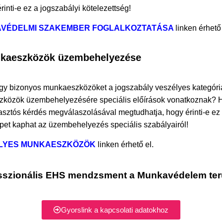
inti-e ez a jogszabályi kötelezettség!
VÉDELMI SZAKEMBER FOGLALKOZTATÁSA
linken érhető 
nkaeszközök üzembehelyezése
hogy bizonyos munkaeszközöket a jogszabály veszélyes kategóri
közök üzembehelyezésére speciális előírások vonatkoznak? 
lasztós kérdés megválaszolásával megtudhatja, hogy érinti-e ez
épet kaphat az üzembehelyezés speciális szabályairól!
LYES MUNKAESZKÖZÖK
linken érhető el.
sszionális EHS mendzsment a Munkavédelem ter
Gyorslink a kapcsolati adatokhoz