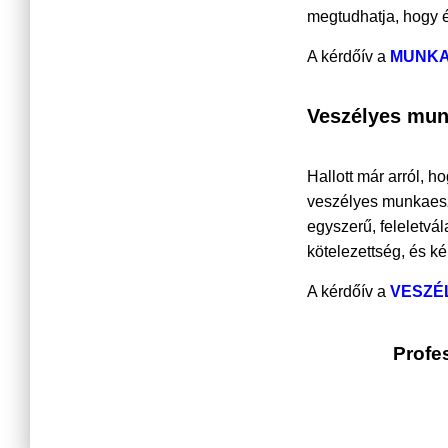
megtudhatja, hogy ér
A kérdőív a
MUNKA
Veszélyes mu
Hallott már arról, 
veszélyes munkaesz
egyszerű, feleletvá
kötelezettség, és k
A kérdőív a
VESZÉ
Profe