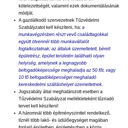
kötelezettségét, valamint ezek dokumentálásának
módját.
A gazdálkodó szervezetnek Tűzvédelmi
Szabályzatot kell készíteni, ha:
a
munkavégzésben részt vevő családtagokkal
együtt ötvennél több munkavállalót
foglalkoztatnak;
az általuk üzemeltetett, bérelt
épületrész, épület területén található olyan
helyiség, amelynek a legnagyobb
befogadóképessége meghaladja az 50 főt, vagy
10 fő befogadóképességet meghaladó
kereskedelmi szálláshelyet üzemeltetnek.
Jogszabály által meghatározott esetben a
Tűzvédelmi Szabályzat mellékleteként tűzriadó
tervet kell készíteni!
A háromnál több építményszinttel rendelkező,
tíznél több lakó- és üdülőegységet magában
foglaló épületben, épületrészben a közös