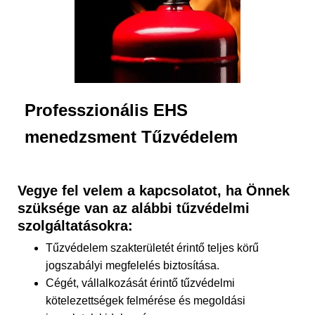
L
Á
S
A
Professzionális EHS
menedzsment Tűzvédelem
Vegye fel velem a kapcsolatot, ha Önnek
szüksége van az alábbi tűzvédelmi
szolgáltatásokra:
Tűzvédelem szakterületét érintő teljes körű
jogszabályi megfelelés biztosítása.
Cégét, vállalkozását érintő tűzvédelmi
kötelezettségek felmérése és megoldási