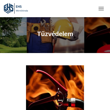
N
A
V
I
G
Tűzvédelem
Á
C
I
Ó
B
E
-
/
K
I
K
A
P
C
S
O