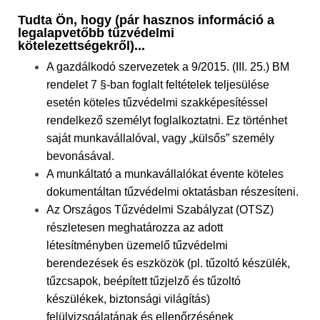
Tudta Ön, hogy (pár hasznos információ a
legalapvetőbb tűzvédelmi
kötelezettségekről)...
A gazdálkodó szervezetek a 9/2015. (III. 25.) BM
rendelet 7 §-ban foglalt feltételek teljesülése
esetén köteles tűzvédelmi szakképesítéssel
rendelkező személyt foglalkoztatni. Ez történhet
saját munkavállalóval, vagy „külsős” személy
bevonásával.
A munkáltató a munkavállalókat évente köteles
dokumentáltan tűzvédelmi oktatásban részesíteni.
Az Országos Tűzvédelmi Szabályzat (OTSZ)
részletesen meghatározza az adott
létesítményben üzemelő tűzvédelmi
berendezések és eszközök (pl. tűzoltó készülék,
tűzcsapok, beépített tűzjelző és tűzoltó
készülékek, biztonsági világítás)
felülvizsgálatának és ellenőrzésének